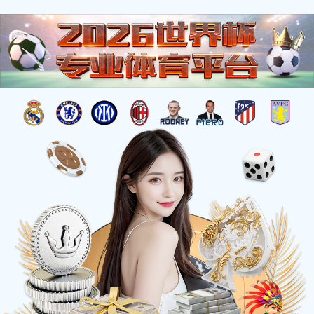
0551-63803020
网上药店
联系伟德
EN
销售热线：
产品服务
首页
>
产品服务
>
中间体
制剂
原料药
中间体