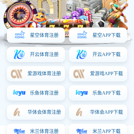
药用辅料
提取物
饮片
二巯丁二酸
曲克芦丁 (高纯度）