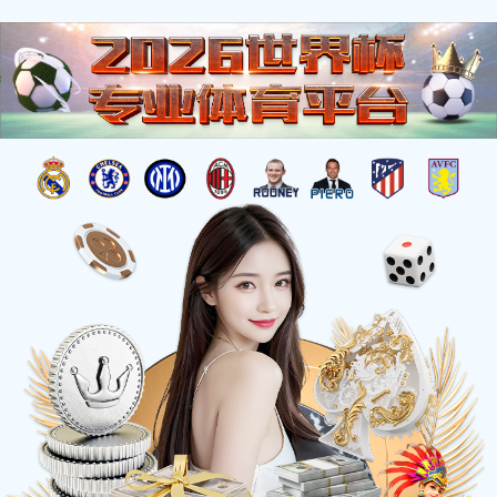
0551-63803020
网上药店
联系伟德
EN
销售热线：
产品服务
首页
>
产品服务
>
原料药
制剂
原料药
中间体