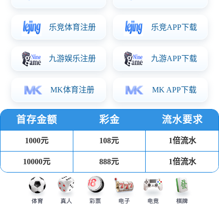
甲磺酸多沙唑嗪
尿素
丹皮酚
非洛地平
盐酸哌甲酯
丙胺卡因